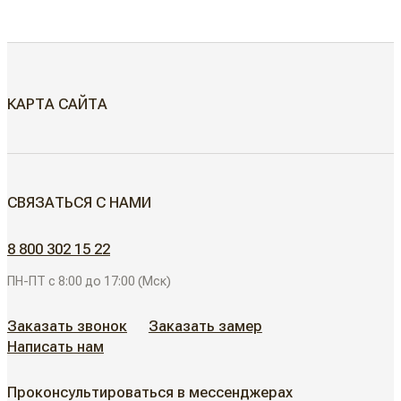
КАРТА САЙТА
МЕЖКОМНАТНЫЕ ДВЕРИ
СВЯЗАТЬСЯ С НАМИ
Скрытые двери
ДВЕРИ ДЛЯ ОБЪЕКТОВ
8 800 302 15 22
Современные двери
ПН-ПТ с 8:00 до 17:00 (Мск)
АЛЮМИНИЕВЫЕ РЕШЕНИЯ
Дизайнерские двери
Заказать звонок
Заказать замер
Написать нам
АКЦИИ
Неоклассические двери
Проконсультироваться в мессенджерах