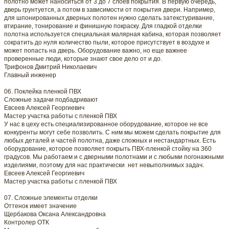
полотно может наноситься от 3 до 7 слоев покрытия. В первую очередь,
дверь грунтуется, а потом в зависимости от покрытия двери. Например,
для шпонированных дверных полотен нужно сделать затекстуривание,
втирание, тонирование и финишную покраску. Для гладкой отделки
полотна используется специальная малярная кабина, которая позволяет
сократить до нуля количество пыли, которое присутствует в воздухе и
может попасть на дверь. Оборудование важно, но еще важнее
проверенные люди, которые знают свое дело от и до.
Трифонов Дмитрий Николаевич
Главный инженер
06. Поклейка пленкой ПВХ
Сложные задачи подбадривают
Евсеев Алексей Георгиевич
Мастер участка работы с пленкой ПВХ
У нас в цеху есть специализированное оборудование, которое не все
конкуренты могут себе позволить. С ним мы можем сделать покрытие для
любых деталей и частей полотна, даже сложных и нестандартных. Есть
оборудование, которое позволяет покрыть ПВХ-пленкой стойку на 360
градусов. Мы работаем и с дверными полотнами и с любыми погонажными
изделиями, поэтому для нас практически нет невыполнимых задач.
Евсеев Алексей Георгиевич
Мастер участка работы с пленкой ПВХ
07. Сложные элементы отделки
Оттенок имеет значение
Щербакова Оксана Александровна
Контролер ОТК