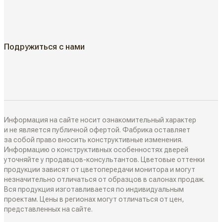
Классические двери
ГДЕ КУПИТЬ
Жалюзийные двери
КАК КУПИТЬ
Подружиться с нами
Алюминиевые двери
Как выбрать
ДИЗАЙН-ПРОЕКТЫ
Двери в наличии
Как замерить
РАЗДВИЖНЫЕ ПЕРЕГОРОДКИ
Информация на сайте носит ознакомительный характер
Дизайнеры в вашем городе
и не является публичной офертой. Фабрика оставляет
за собой право вносить конструктивные изменения.
Классические перегородки
Информацию о конструктивных особенностях дверей
СИСТЕМЫ ОТКРЫВАНИЯ
Блог
уточняйте у продавцов-консультантов. Цветовые оттенки
Современные перегородки
продукции зависят от цветопередачи монитора и могут
Распашные двери
незначительно отличаться от образцов в салонах продаж.
ИНТЕРЬЕРНЫЕ РЕШЕНИЯ
Вся продукция изготавливается по индивидуальным
Алюминиевые перегородки
проектам. Цены в регионах могут отличаться от цен,
Складные двери
представленных на сайте.
Плинтусы
ТО, ЧТО ВЫ ИЩЕТЕ