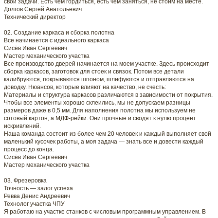
свои задачи. Есть чем гордиться, есть чем заняться, не стоим на месте.
Долгов Сергей Анатольевич
Технический директор
02. Создание каркаса и сборка полотна
Все начинается с идеального каркаса
Сисёв Иван Сергеевич
Мастер механического участка
Все производство дверей начинается на моем участке. Здесь происходит
сборка каркасов, заготовок для стоек и связок. Потом все детали
калибруются, покрываются шпоном, шлифуются и отправляются на
доводку. Нюансов, которые влияют на качество, не счесть:
Материалы и структура каркасов различаются в зависимости от покрытия.
Чтобы все элементы хорошо склеились, мы не допускаем разницы
размеров даже в 0,5 мм. Для наполнения полотна мы используем не
сотовый картон, а МДФ-рейки. Они прочные и сводят к нулю процент
искривлений.
Наша команда состоит из более чем 20 человек и каждый выполняет свой
маленький кусочек работы, а моя задача — знать все и довести каждый
процесс до конца.
Сисёв Иван Сергеевич
Мастер механического участка
03. Фрезеровка
Точность — залог успеха
Ревва Денис Андреевич
Технолог участка ЧПУ
Я работаю на участке станков с числовым программным управлением. В