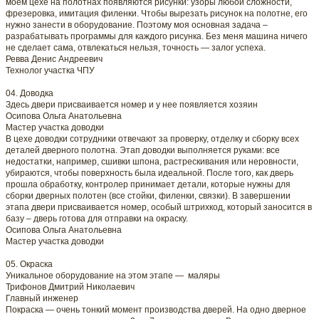
моем цехе на полотнах появляются рисунки: узоры любой сложности,
фрезеровка, имитация филенки. Чтобы вырезать рисунок на полотне, его
нужно занести в оборудование. Поэтому моя основная задача –
разрабатывать программы для каждого рисунка. Без меня машина ничего
не сделает сама, отвлекаться нельзя, точность — залог успеха.
Ревва Денис Андреевич
Технолог участка ЧПУ
04. Доводка
Здесь двери присваивается номер и у нее появляется хозяин
Осипова Ольга Анатольевна
Мастер участка доводки
В цехе доводки сотрудники отвечают за проверку, отделку и сборку всех
деталей дверного полотна. Этап доводки выполняется руками: все
недостатки, например, сшивки шпона, растрескивания или неровности,
убираются, чтобы поверхность была идеальной. После того, как дверь
прошла обработку, контролер принимает детали, которые нужны для
сборки дверных полотен (все стойки, филенки, связки). В завершении
этапа двери присваивается номер, особый штрихкод, который заносится в
базу – дверь готова для отправки на окраску.
Осипова Ольга Анатольевна
Мастер участка доводки
05. Окраска
Уникальное оборудование на этом этапе — маляры
Трифонов Дмитрий Николаевич
Главный инженер
Покраска — очень тонкий момент производства дверей. На одно дверное