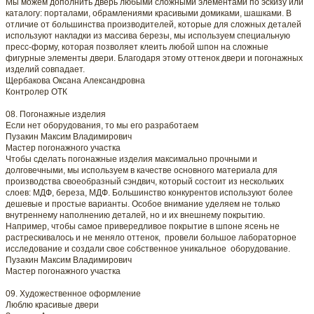
Мы можем дополнить дверь любыми сложными элементами по эскизу или
каталогу: порталами, обрамлениями красивыми домиками, шашками. В
отличие от большинства производителей, которые для сложных деталей
используют накладки из массива березы, мы используем специальную
пресс-форму, которая позволяет клеить любой шпон на сложные
фигурные элементы двери. Благодаря этому оттенок двери и погонажных
изделий совпадает.
Щербакова Оксана Александровна
Контролер ОТК
08. Погонажные изделия
Если нет оборудования, то мы его разработаем
Пузакин Максим Владимирович
Мастер погонажного участка
Чтобы сделать погонажные изделия максимально прочными и
долговечными, мы используем в качестве основного материала для
производства своеобразный сэндвич, который состоит из нескольких
слоев: МДФ, береза, МДФ. Большинство конкурентов используют более
дешевые и простые варианты. Особое внимание уделяем не только
внутреннему наполнению деталей, но и их внешнему покрытию.
Например, чтобы самое привередливое покрытие в шпоне ясень не
растрескивалось и не меняло оттенок, провели большое лабораторное
исследование и создали свое собственное уникальное оборудование.
Пузакин Максим Владимирович
Мастер погонажного участка
09. Художественное оформление
Люблю красивые двери