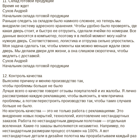
11. Склад готовой продукции
Время не ждет
Сухов Андрей
Начальник склада готовой продукции
Раньше следить за складом было намного сложнее, но теперь мы
внедрили систему адресного хранения. Чтобы удобно было проверять, где
какая дверь стоит, и быстро ее отгрузить, сделали ячейки по номерам. Все
данные вносятся в компьютер, поэтому я в любой момент могу найти
нужную дверь. Соответственно, логистика и отгрузка сильно упростились.
Моя задача сделать так, чтобы клиенты как можно меньше ждали свою
дверь. Мы делаем двери для жизни, а она слишком скоротечна, чтобы
медлить с доставкой.
Сухов Андрей
Начальник склада готовой продукции
12. Контроль качества
Выясняю причину и меняю производство так,
чтобы проблемы больше не было
Лучше всего о качестве говорят отзывы покупателей и их жалобы. Я лично
рассматриваю каждую рекламацию, чтобы выяснить, в чем причина
проблемы, а потом перестроить производство так, чтобы таких случаев
больше не было.
Но контроль качества — это не только работа с рекламациями. Это
внедрение новых покрытий, технологий, изготовление нестандартных
заказов. Работа по нестандартным дверным полотнам — отдельная
вселенная. Какие-то заказы выполняются незаметно. Например, по
нестандартным размерам процесс отлажен на 100%. А вот
нестандартные детали в дизайне полотна мы прорабатываем каждый раз