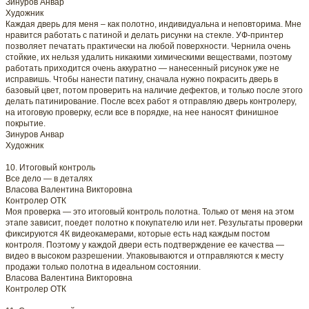
Зинуров Анвар
Художник
Каждая дверь для меня – как полотно, индивидуальна и неповторима. Мне
нравится работать с патиной и делать рисунки на стекле. УФ-принтер
позволяет печатать практически на любой поверхности. Чернила очень
стойкие, их нельзя удалить никакими химическими веществами, поэтому
работать приходится очень аккуратно — нанесенный рисунок уже не
исправишь. Чтобы нанести патину, сначала нужно покрасить дверь в
базовый цвет, потом проверить на наличие дефектов, и только после этого
делать патинирование. После всех работ я отправляю дверь контролеру,
на итоговую проверку, если все в порядке, на нее наносят финишное
покрытие.
Зинуров Анвар
Художник
10. Итоговый контроль
Все дело — в деталях
Власова Валентина Викторовна
Контролер ОТК
Моя проверка — это итоговый контроль полотна. Только от меня на этом
этапе зависит, поедет полотно к покупателю или нет. Результаты проверки
фиксируются 4К видеокамерами, которые есть над каждым постом
контроля. Поэтому у каждой двери есть подтверждение ее качества —
видео в высоком разрешении. Упаковываются и отправляются к месту
продажи только полотна в идеальном состоянии.
Власова Валентина Викторовна
Контролер ОТК