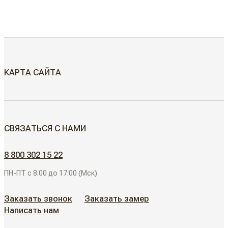
КАРТА САЙТА
МЕЖКОМНАТНЫЕ ДВЕРИ
СВЯЗАТЬСЯ С НАМИ
Скрытые двери
ДВЕРИ ДЛЯ ОБЪЕКТОВ
8 800 302 15 22
Современные двери
ПН-ПТ с 8:00 до 17:00 (Мск)
АЛЮМИНИЕВЫЕ РЕШЕНИЯ
Дизайнерские двери
Заказать звонок
Заказать замер
Написать нам
АКЦИИ
Неоклассические двери