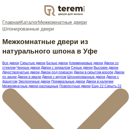
DOOR
Главная
Каталог
Межкомнатные двери
Шпонированные двери
Межкомнатные двери из
натурального шпона в Уфе
Все двери
Скрытые двери
Белые двери
Алюминиевые двери
Двери со
стеклом
Черные двери
Двери с зеркалом
Серые двери
Высокие двери
Двухстворчатые двери
Двери под покраску
Двери в скрытом коробе
Двери
по акции
Двери в эмали
Двери с кругом
Шпонированные двери
Двери с
фацетом
Экологичные двери
Премиальные двери
Двери в наличии
Межкомнатные двери распашные
Поворотные двери
Еще 22
Скрыть 22