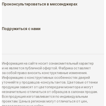
Проконсультироваться в мессенджерах
Классические двери
ГДЕ КУПИТЬ
Жалюзийные двери
КАК КУПИТЬ
Подружиться с нами
Алюминиевые двери
Как выбрать
ДИЗАЙН-ПРОЕКТЫ
Двери в наличии
Как замерить
РАЗДВИЖНЫЕ ПЕРЕГОРОДКИ
Информация на сайте носит ознакомительный характер
Дизайнеры в вашем городе
и не является публичной офертой. Фабрика оставляет
за собой право вносить конструктивные изменения.
Классические перегородки
Информацию о конструктивных особенностях дверей
СИСТЕМЫ ОТКРЫВАНИЯ
Блог
уточняйте у продавцов-консультантов. Цветовые оттенки
Современные перегородки
продукции зависят от цветопередачи монитора и могут
Распашные двери
незначительно отличаться от образцов в салонах продаж.
ИНТЕРЬЕРНЫЕ РЕШЕНИЯ
Вся продукция изготавливается по индивидуальным
Алюминиевые перегородки
проектам. Цены в регионах могут отличаться от цен,
Складные двери