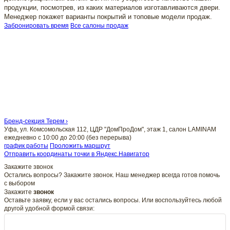
продукции, посмотрев, из каких материалов изготавливаются двери.
Менеджер покажет варианты покрытий и топовые модели продаж.
Забронировать время
Все салоны продаж
Бренд-секция Терем ›
Уфа, ул. Комсомольская 112, ЦДР "ДомПроДом", этаж 1, салон LAMINAM
ежедневно с 10:00 до 20:00 (без перерыва)
график работы
Проложить маршрут
Отправить координаты точки в Яндекс.Навигатор
Закажите звонок
Остались вопросы? Закажите звонок. Наш менеджер всегда готов помочь
с выбором
Закажите
звонок
Оставьте заявку, если у вас остались вопросы. Или воспользуйтесь любой
другой удобной формой связи: