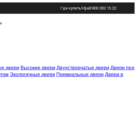
Где купить
Уфа
8 800 302 15 22
и
е двери
Высокие двери
Двухстворчатые двери
Двери под
етом
Экологичные двери
Премиальные двери
Двери в