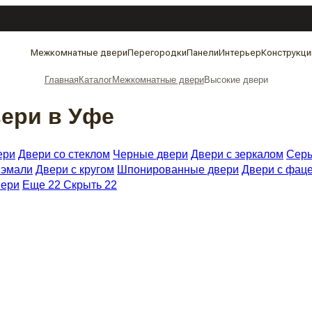
Межкомнатные двери
Перегородки
Панели
Интерьер
Конструкци
Главная
Каталог
Межкомнатные двери
Высокие двери
ери в Уфе
ери
Двери со стеклом
Черные двери
Двери с зеркалом
Серы
 эмали
Двери с кругом
Шпонированные двери
Двери с фац
вери
Еще 22
Скрыть 22