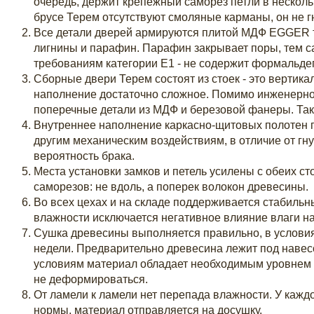
очередь, держит крепежный саморез петли в несколь
брусе Терем отсутствуют смоляные карманы, он не гн
Все детали дверей армируются плитой МДФ EGGER 
лигнины и парафин. Парафин закрывает поры, тем с
требованиям категории Е1 - не содержит формальд
Сборные двери Терем состоят из стоек - это вертика
наполнение достаточно сложное. Помимо инженерног
поперечные детали из МДФ и березовой фанеры. Така
Внутреннее наполнение каркасно-щитовых полотен п
другим механическим воздействиям, в отличие от гну
вероятность брака.
Места установки замков и петель усилены с обеих ст
саморезов: не вдоль, а поперек волокон древесины.
Во всех цехах и на складе поддерживается стабиль
влажности исключается негативное влияние влаги н
Сушка древесины выполняется правильно, в условия
недели. Предварительно древесина лежит под навесо
условиям материал обладает необходимым уровнем в
не деформироваться.
От ламели к ламели нет перепада влажности. У кажд
нормы, материал отправляется на досушку.