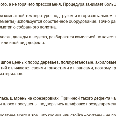
ого, а не горячего прессования. Процедура занимает больш
комнатной температуре ,под грузом и в горизонтальном по
ементы) используется собственное оборудование. Точно р
еометрию собранного полотна.
чески, дважды в неделю, разбираются комиссией по качест
 или иной вид дефекта.
й шпон ценных пород деревьев, полиуретановые, акриловы
ытий отличаются своими тонкостями и нюансами, поэтому т
 материалов.
лака, шагрень на фрезеровках. Причиной такого дефекта ч
были плохо просушены, подверглись шлифовке преждевреме
ятнее всего в том, что кромка или стойка «окутаны» не по