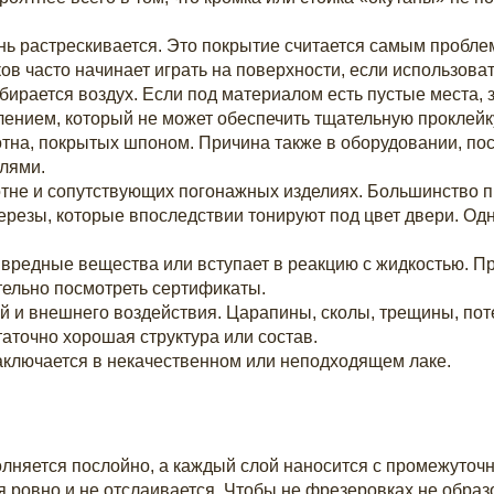
 растрескивается. Это покрытие считается самым проблем
ов часто начинает играть на поверхности, если использова
ирается воздух. Если под материалом есть пустые места, з
ением, который не может обеспечить тщательную проклейку
на, покрытых шпоном. Причина также в оборудовании, пос
лями.
тне и сопутствующих погонажных изделиях. Большинство п
резы, которые впоследствии тонируют под цвет двери. Одна
вредные вещества или вступает в реакцию с жидкостью. П
ательно посмотреть сертификаты.
 и внешнего воздействия. Царапины, сколы, трещины, поте
аточно хорошая структура или состав.
заключается в некачественном или неподходящем лаке.
олняется послойно, а каждый слой наносится с промежуточ
я ровно и не отслаивается. Чтобы не фрезеровках не обра