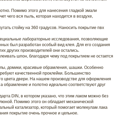
лотно. Помимо этого для нанесения гладкой эмали
ет чего вся пыль, которая находится в воздухе,
тать стойку на 360 градусов. Наносить покрытие пвх
 специальные лабораторные исследования, позволяющие
нных был разработан особый вид клея. Для его создания
гих других производителей они остались.
леивать шпон, благодаря чему под покрытием не остается
алы, домики, красивые обрамления, шашки. Особенно
 требуют качественной проклейки. Большинство
ого цвета двери. На нашем производстве для оформления
а обрамление и полотно идеально соответствуют друг
арта DIN, в котором указано, что этим лаком можно без
слюной. Помимо этого он обладает механической
иальный катализатор, который помогает молекулам лака
ния покрытие очень прочное и цельное.