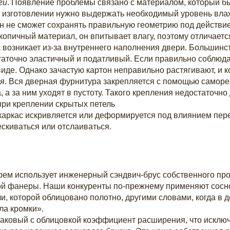
ги
. Появление проблемы связано с материалом, который бы
го изготовлении нужно выдержать необходимый уровень вла
он не сможет сохранять правильную геометрию под действ
скопичный материал, он впитывает влагу, поэтому отличает
 возникает из-за внутреннего наполнения двери. Большинс
статочно эластичный и податливый. Если правильно соблюд
иде. Однако зачастую картон неправильно растягивают, и к
ия
. Вся дверная фурнитура закрепляется с помощью саморе
 а за ним уходят в пустоту. Такого крепления недостаточн
при креплении скрытых петель
 каркас искривляется или деформируется под влиянием пер
ескиваться или отслаиваться.
ем использует инженерный cэндвич-брус собственного прои
й фанеры. Наши конкуренты по-прежнему применяют соснов
 которой облицовано полотно, другими словами, когда в д
ла кромки».
аковый с облицовкой коэффициент расширения, что исключ