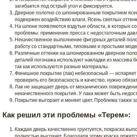
загибается под острый угол и фиксируется.
Дверное полотно со шпонированным покрытием ясень
подвержен воздействию влаги. Ясень светлых оттенк
На шпоне появляются вздутые области, в которых соб
проблемы: применение пресса с недостаточным давл
Некачественное выполнение фигурных деталей полот
работу со стандартными, типовыми и простыми моде
Различные оттенки на шпонированном дверном поло
деталей погонажа используют накладки из массива бе
так как используются разные материалы.
Финишное покрытие (лак) небезопасный — испаряет 
проверить его безопасность и качество, нужно обяз
Лак не защищает дверь от механических повреждений
некачественного покрытия. У лака может быть недост
Покрытие выгорает и меняет цвет. Проблема также 
Как решил эти проблемы «Терем»:
Каждая дверь качественно грунтуется, покраска вып
полностью высохнет. Благодаря этому краска ложитс