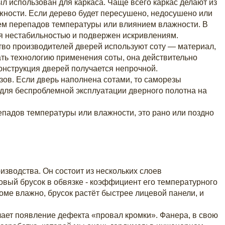
л использован для каркаса. Чаще всего каркас делают из
жности. Если дерево будет пересушено, недосушено или
ием перепадов температуры или влиянием влажности. В
ся нестабильностью и подвержен искривлениям.
тво производителей дверей используют соту — материал,
ать технологию применения соты, она действительно
онструкция дверей получается непрочной.
зов. Если дверь наполнена сотами, то саморезы
о для беспроблемной эксплуатации дверного полотна на
епадов температуры или влажности, это рано или поздно
зводства. Он состоит из нескольких слоев
ый брусок в обвязке - коэффициент его температурного
оме влажно, брусок растёт быстрее лицевой панели, и
ает появление дефекта «провал кромки». Фанера, в свою