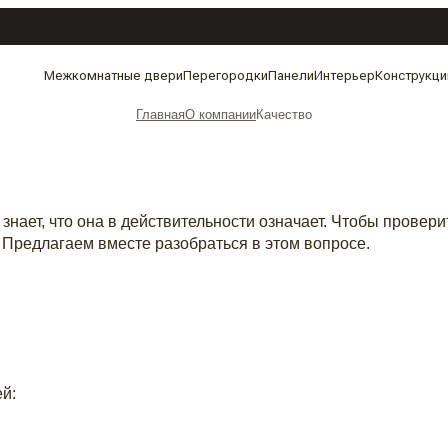
Межкомнатные двери
Перегородки
Панели
Интерьер
Конструкци
Главная
О компании
Качество
нает, что она в действительности означает. Чтобы провери
 Предлагаем вместе разобраться в этом вопросе.
й: