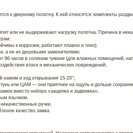
ся к дверному полотну. К ней относятся: комплекты раздви
пят или не выдерживают нагрузку полотна. Причина в нек
трам:
ойчивы к коррозии, работают плавно и тихо);
и, а не их дешевыми заменителями;
от 96 часов в соляном тумане (для влажных помещений, нап
оздействия влаги и механических повреждений;
ий нажим и ход открывания 15-20°;
латунь или ЦАМ — они приятнее на ощупь и дольше сохран
замок вместо набора «защелка и задвижка»;
ным язычком.
 некачественные ручки.
Плохое качество замка.