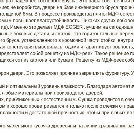
ко раз надежнее соснового бруска. Это наша собственная 
иет, не коробится, двери на базе инженерного бруса прочн
толщиной 6мм. В процессе производства плиты МДФ естес
амым повышает влагоустойчивость. Никаких других добавок
егид). Именно это делает МДФ EGGER лучшим на сегодняшн
льные боковые детали, и связок - это горизонтальные перем
о бруса, установленного в кромочной части стойки, внут
я конструкция выверялась годами и гарантирует ровность,
редставляет собой решетку из МДФ-реек. Такое решение по
щихся сот из картона или бумаги. Решетку из МДФ-реек соб
орон двери. Это позволяет прочнее закреплять фурнитуру. 
ный и оптимальный уровень влажности. Благодаря автомат
а любые материалы при производстве дверей.
х, приближенных к естественным. Сушка проводится в оче
м и хорошо проветривается и только после отлежки отпра
лажности и достаточной прочностью, чтобы при любых воз
ого маленького кусочка древесины на линии сращивания за