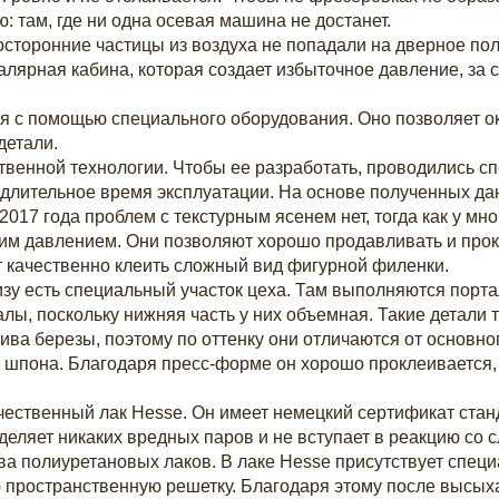
там, где ни одна осевая машина не достанет.
посторонние частицы из воздуха не попадали на дверное по
лярная кабина, которая создает избыточное давление, за сч
 с помощью специального оборудования. Оно позволяет оку
детали.
твенной технологии. Чтобы ее разработать, проводились
з длительное время эксплуатации. На основе полученных да
017 года проблем с текстурным ясенем нет, тогда как у мно
шим давлением. Они позволяют хорошо продавливать и прок
т качественно клеить сложный вид фигурной филенки.
изу есть специальный участок цеха. Там выполняются порт
лы, поскольку нижняя часть у них объемная. Такие детали
ива березы, поэтому по оттенку они отличаются от основн
 шпона. Благодаря пресс-форме он хорошо проклеивается, 
чественный лак Hesse. Он имеет немецкий сертификат станд
деляет никаких вредных паров и не вступает в реакцию со 
ва полиуретановых лаков. В лаке Hesse присутствует спец
 пространственную решетку. Благодаря этому после высыха