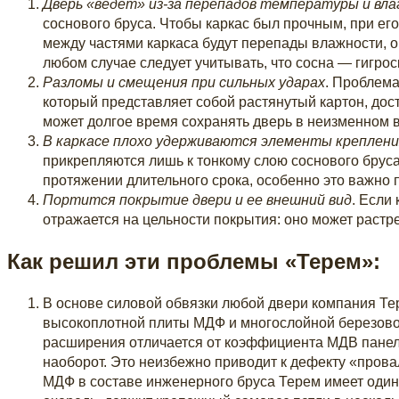
Дверь «ведет» из-за перепадов температуры и вла
соснового бруса. Чтобы каркас был прочным, при е
между частями каркаса будут перепады влажности, 
любом случае следует учитывать, что сосна — гигро
Разломы и смещения при сильных ударах
. Проблема
который представляет собой растянутый картон, до
может долгое время сохранять дверь в неизменном в
В каркасе плохо удерживаются элементы креплен
прикрепляются лишь к тонкому слою соснового бруса,
протяжении длительного срока, особенно это важно 
Портится покрытие двери и ее внешний вид
. Если
отражается на цельности покрытия: оно может растр
Как решил эти проблемы «Терем»:
В основе силовой обвязки любой двери компания Тер
высокоплотной плиты МДФ и многослойной березово
расширения отличается от коэффициента МДВ панели,
наоборот. Это неизбежно приводит к дефекту «прова
МДФ в составе инженерного бруса Терем имеет один