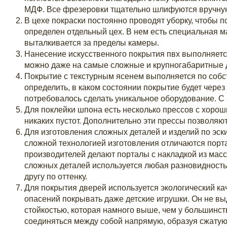
МДФ. Все фрезеровки тщательно шлифуются вручную: 
В цехе покраски постоянно проводят уборку, чтобы 
определен отдельный цех. В нем есть специальная ма
выталкивается за пределы камеры.
Нанесение искусственного покрытия пвх выполняется
можно даже на самые сложные и крупногабаритные 
Покрытие с текстурным ясенем выполняется по собс
определить, в каком состоянии покрытие будет чере
потребовалось сделать уникальное оборудование. С 2
Для поклейки шпона есть несколько прессов с хоро
никаких пустот. Дополнительно эти прессы позволяю
Для изготовления сложных деталей и изделий по эск
сложной технологией изготовления отличаются порта
производителей делают порталы с накладкой из масс
сложных деталей используется любая разновидность
другу по оттенку.
Для покрытия дверей используется экологический ка
опасений покрывать даже детские игрушки. Он не вы
стойкостью, которая намного выше, чем у большинст
соединяться между собой напрямую, образуя сжатую