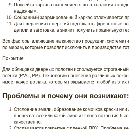
Поклейка каркаса выполняется по технологии холодн
надежным.
Собранный заармированный каркас отлеживается при 
Для сверления отверстий под шканты (крепежные эл
детали в заготовке, а значит получить правильную г
Все факторы влияющие на качество продукции, системати
по мерам, которые позволят исключить в производстве тот
Покрытие
Для облицовки дверных полотен используется строганны
пленки (PVC, PP). Технологии нанесения различных покр
имеет качество лака, которым покрывается любой из этих
Проблемы и почему они возникают:
Отслоение эмали, образование комочков краски или 
процесса: все или какой-либо из слоев покрытия 
качественно.
Отслаивается покрытие с пленкой ПВХ. Проблема веро