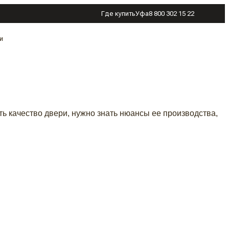
Где купить
Уфа
8 800 302 15 22
и
ть качество двери, нужно знать нюансы ее производства,