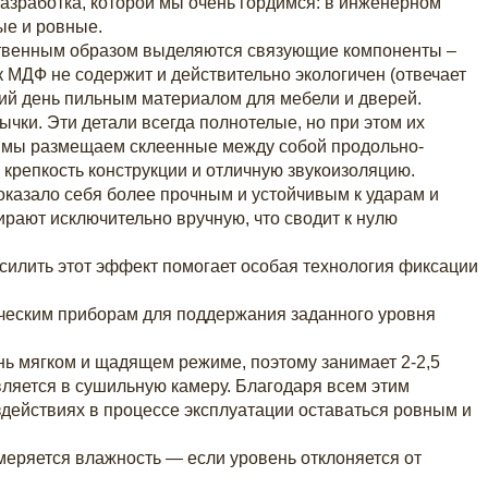
разработка, которой мы очень гордимся: в инженерном
ые и ровные.
твенным образом выделяются связующие компоненты –
 МДФ не содержит и действительно экологичен (отвечает
ий день пильным материалом для мебели и дверей.
ычки. Эти детали всегда полнотелые, но при этом их
ри мы размещаем склеенные между собой продольно-
 крепкость конструкции и отличную звукоизоляцию.
казало себя более прочным и устойчивым к ударам и
ирают исключительно вручную, что сводит к нулю
Усилить этот эффект помогает особая технология фиксации
ическим приборам для поддержания заданного уровня
нь мягком и щадящем режиме, поэтому занимает 2-2,5
вляется в сушильную камеру. Благодаря всем этим
действиях в процессе эксплуатации оставаться ровным и
меряется влажность — если уровень отклоняется от