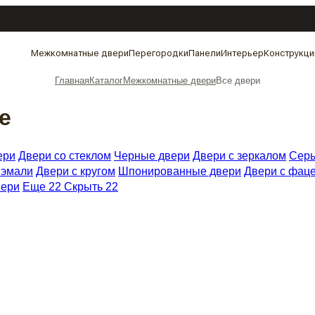
Межкомнатные двери
Перегородки
Панели
Интерьер
Конструкци
Главная
Каталог
Межкомнатные двери
Все двери
е
ери
Двери со стеклом
Черные двери
Двери с зеркалом
Серы
 эмали
Двери с кругом
Шпонированные двери
Двери с фац
вери
Еще 22
Скрыть 22