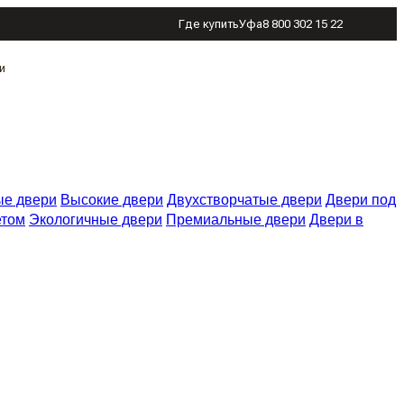
Где купить
Уфа
8 800 302 15 22
и
е двери
Высокие двери
Двухстворчатые двери
Двери под
етом
Экологичные двери
Премиальные двери
Двери в