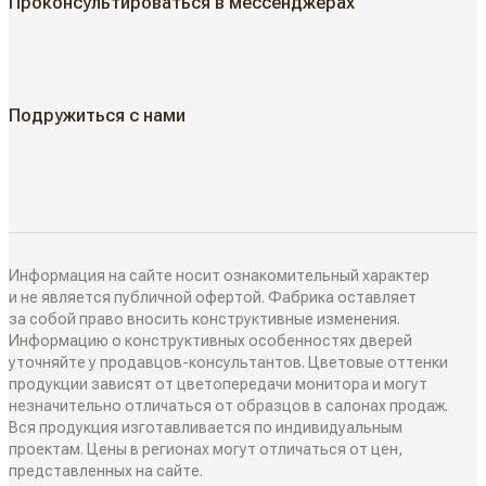
Проконсультироваться в мессенджерах
Классические двери
ГДЕ КУПИТЬ
Жалюзийные двери
КАК КУПИТЬ
Подружиться с нами
Алюминиевые двери
Как выбрать
ДИЗАЙН-ПРОЕКТЫ
Двери в наличии
Как замерить
РАЗДВИЖНЫЕ ПЕРЕГОРОДКИ
Информация на сайте носит ознакомительный характер
Дизайнеры в вашем городе
и не является публичной офертой. Фабрика оставляет
за собой право вносить конструктивные изменения.
Классические перегородки
Информацию о конструктивных особенностях дверей
СИСТЕМЫ ОТКРЫВАНИЯ
Блог
уточняйте у продавцов-консультантов. Цветовые оттенки
Современные перегородки
продукции зависят от цветопередачи монитора и могут
Распашные двери
незначительно отличаться от образцов в салонах продаж.
ИНТЕРЬЕРНЫЕ РЕШЕНИЯ
Вся продукция изготавливается по индивидуальным
Алюминиевые перегородки
проектам. Цены в регионах могут отличаться от цен,
Складные двери
представленных на сайте.
Плинтусы