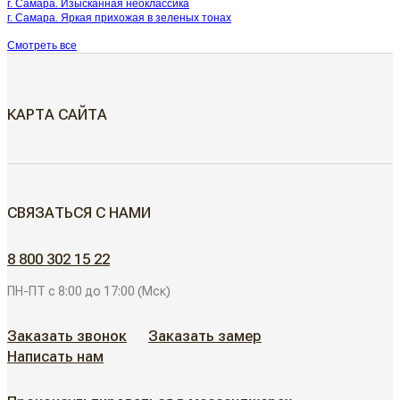
г. Самара. Изысканная неоклассика
г. Самара. Яркая прихожая в зеленых тонах
Смотреть все
КАРТА САЙТА
МЕЖКОМНАТНЫЕ ДВЕРИ
СВЯЗАТЬСЯ С НАМИ
Скрытые двери
ДВЕРИ ДЛЯ ОБЪЕКТОВ
8 800 302 15 22
Современные двери
ПН-ПТ с 8:00 до 17:00 (Мск)
АЛЮМИНИЕВЫЕ РЕШЕНИЯ
Дизайнерские двери
Заказать звонок
Заказать замер
Написать нам
АКЦИИ
Неоклассические двери